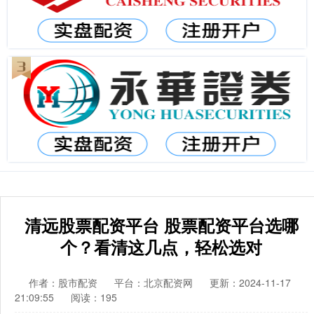
清远股票配资平台 股票配资平台选哪
个？看清这几点，轻松选对
作者：股市配资
平台：北京配资网
更新：2024-11-17
21:09:55
阅读：195