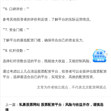
**6. 口碑评价：**
参考其他投资者的评价和反馈，了解平台的实际运营情况。
**7. 资金门槛：**
了解平台的最低配资门槛，确保符合自己的资金实力。
**8. 杠杆倍数：**
选择杠杆倍数合适的平台，既能放大收益，又能控制风险。
通过考虑以上几点清远股票配资平台，投资者可以全面评估股票配资
平台，选择最适合自己的平台，实现安全、高效的配资投资。
文章为作者独立观点，不代表北京配资网观点
上一篇：
私募股票网站 股票配资平台：风险与收益并存，谨慎选
择