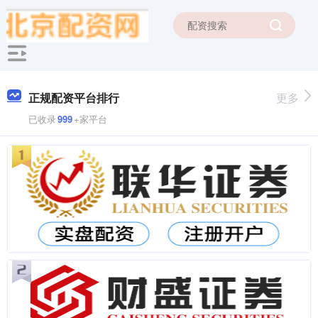
正规配资平台排行
更多
已收录
999
+家平台