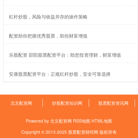
​杠杆炒股，风险与收益并存的操作策略
​配资助你把握优秀股票，助你财富增值
​乐股配资 邵阳股票配资平台：助您投资理财，财富增值
​安康股票配资平台：正规杠杆炒股，安全可靠选择
北京配资网
炒股配资知识网
股票配资资讯网
Powered by
北京配资网
RSS地图
HTML地图
Copyright
© 2013-2025
股票配资财经网
版权所有