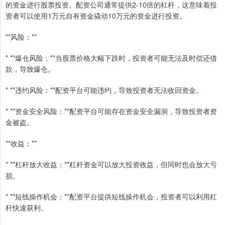
的资金进行股票投资。配资公司通常提供2-10倍的杠杆，这意味着投
资者可以使用1万元自有资金撬动10万元的资金进行投资。
**风险：**
* **爆仓风险：**当股票价格大幅下跌时，投资者可能无法及时偿还借
款，导致爆仓。
* **违约风险：**配资平台可能违约，导致投资者无法收回资金。
* **资金安全风险：**配资平台可能存在资金安全漏洞，导致投资者资
金被盗。
**收益：**
* **杠杆放大收益：**杠杆资金可以放大投资收益，但同时也会放大亏
损。
* **短线操作机会：**配资平台提供短线操作机会，投资者可以利用杠
杆快速获利。