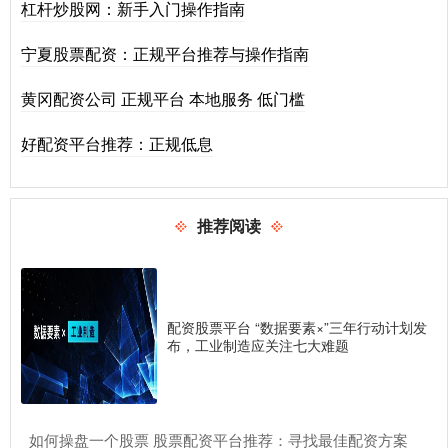
杠杆炒股网：新手入门操作指南
宁夏股票配资：正规平台推荐与操作指南
黄冈配资公司 正规平台 本地服务 低门槛
好配资平台推荐：正规低息
推荐阅读
配资股票平台 “数据要素×”三年行动计划发
布，工业制造应关注七大难题
​如何操盘一个股票 股票配资平台推荐：寻找最佳配资方案