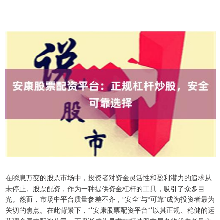
在瞬息万变的股票市场中，投资者对资金灵活性和盈利潜力的追求从
未停止。股票配资，作为一种提供资金杠杆的工具，吸引了众多目
光。然而，市场中平台质量参差不齐，“安全”与“可靠”成为投资者最为
关切的焦点。在此背景下，**安康股票配资平台**以其正规、稳健的运