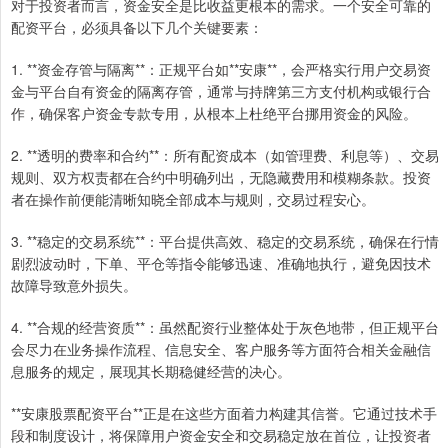
对于投资者而言，资金安全是比收益更根本的需求。一个安全可靠的
配资平台，必须具备以下几个关键要素：
1. **资金存管与隔离**：正规平台如**安康**，会严格实行用户交易资
金与平台自有资金的隔离存管，通常与持牌第三方支付机构或银行合
作，确保客户资金专款专用，从根本上杜绝平台挪用资金的风险。
2. **透明的费率和合约**：所有配资成本（如管理费、利息等）、交易
规则、双方权责都在合约中明确列出，无隐藏费用和模糊条款。投资
者在操作前便能清晰知晓全部成本与规则，交易过程安心。
3. **稳定的交易系统**：平台提供高效、稳定的交易系统，确保在行情
剧烈波动时，下单、平仓等指令能够迅速、准确地执行，避免因技术
故障导致意外损失。
4. **合规的经营资质**：虽然配资行业整体处于灰色地带，但正规平台
会尽力在业务操作流程、信息安全、客户服务等方面符合相关金融信
息服务的规定，展现其长期稳健经营的决心。
**安康股票配资平台**正是在这些方面着力构建其信誉。它通过技术手
段和制度设计，将保障用户资金安全和交易稳定放在首位，让投资者