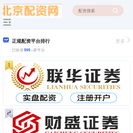
正规配资平台排行
更多
已收录
999
+家平台