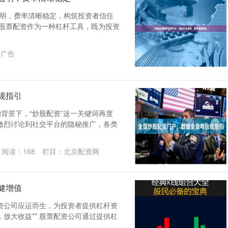
透明，费率清晰稳定，构筑投资者信任
，股票配资作为一种杠杆工具，既为投资
资广告
规指引
背景下，“炒股配资”这一关键词再度
激烈讨论到社交平台的隐秘推广，各类
阅读：
168
栏目：
北京配资网
健增值
资公司应运而生，为投资者提供杠杆资
，放大收益** 股票配资公司通过提供杠