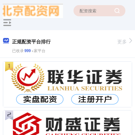
正规配资平台排行
更多
已收录
999
+家平台