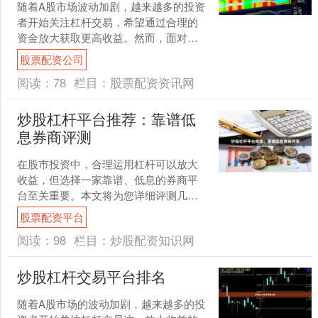
随着A股市场波动加剧，越来越多的投资
者开始关注杠杆交易，希望通过合理的
资金放大获取更高收益。然而，面对市
场上琳琅满目的炒股杠杆平台，如何选
股票配资公司
择一家**正规、低息、....
阅读：
78
栏目：
股票配资资讯网
炒股杠杆平台推荐：靠谱低
息券商评测
在股市投资中，合理运用杠杆可以放大
收益，但选择一家靠谱、低息的券商平
台至关重要。本文将为您详细评测几家
主流炒股杠杆平台股票配资平台，帮助
股票配资平台
您做出明智选择。 ## ....
阅读：
98
栏目：
炒股配资知识网
炒股杠杆交易平台排名
随着A股市场的波动加剧，越来越多的投