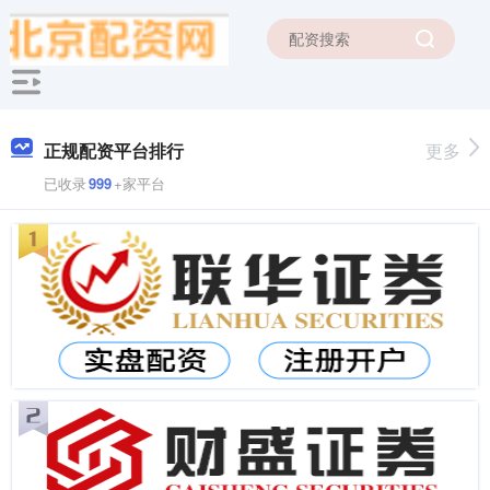
正规配资平台排行
更多
已收录
999
+家平台