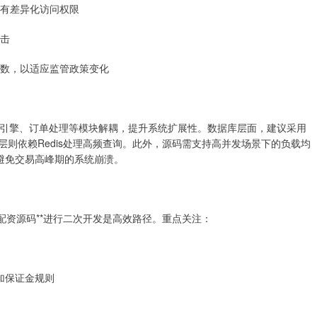
拥有差异化访问权限
攻击
等参数，以适应监管政策变化
引擎、订单处理等模块解耦，提升系统扩展性。数据库层面，建议采用
，缓存层则依赖Redis处理高频查询。此外，源码需支持高并发场景下的负载均
，避免交易高峰期的系统崩溃。
配资源码**进行二次开发是高效路径。重点关注：
道
追加保证金规则