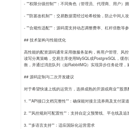
- **权限分级控制**：不同角色（管理员、代理商、用户）
- **防篡改机制**：交易数据需经过哈希校验，防止中间人
- **合规性适配**：源码需支持动态调整费率、杠杆倍数
## 技术架构与性能优化
高性能的配资源码通常采用微服务架构，将用户管理、风控
读写分离策略，交易主库使用MySQL或PostgreSQL
衡，并通过消息队列（如RabbitMQ）实现异步任务处理
## 源码定制与二次开发建议
对于希望快速上线的运营方，选择成熟的开源或商业**股票
1. **API接口文档完整性**：确保能对接主流券商及支付渠
2. **风控规则可配置性**：支持自定义预警线、平仓线及
3. **多语言支持**：适应国际化运营需求