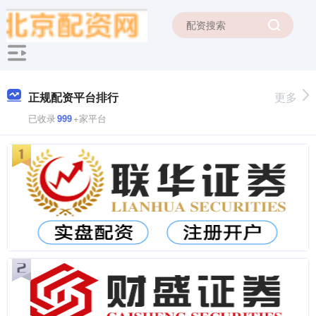
正规配资平台排行
更多
已收录
999
+家平台