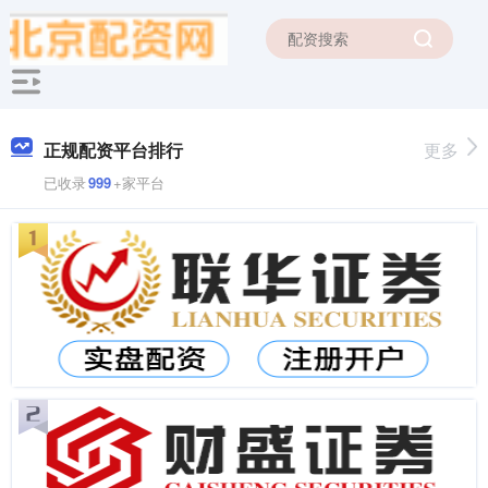
正规配资平台排行
更多
已收录
999
+家平台