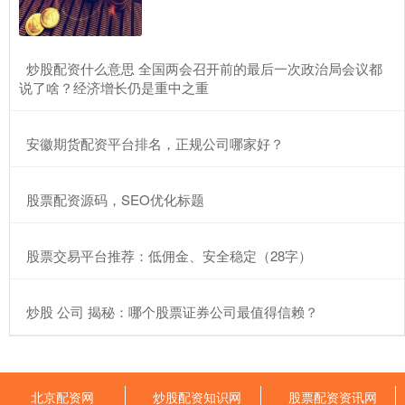
​炒股配资什么意思 全国两会召开前的最后一次政治局会议都
说了啥？经济增长仍是重中之重
​安徽期货配资平台排名，正规公司哪家好？
​股票配资源码，SEO优化标题
​股票交易平台推荐：低佣金、安全稳定（28字）
​炒股 公司 揭秘：哪个股票证券公司最值得信赖？
北京配资网
炒股配资知识网
股票配资资讯网