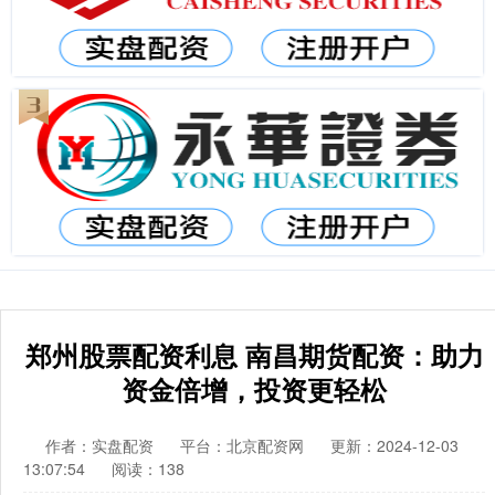
郑州股票配资利息 南昌期货配资：助力
资金倍增，投资更轻松
作者：实盘配资
平台：北京配资网
更新：2024-12-03
13:07:54
阅读：138