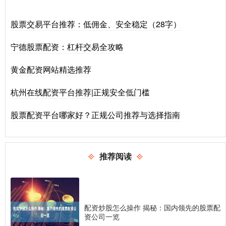
股票交易平台推荐：低佣金、安全稳定（28字）
宁德股票配资：杠杆交易全攻略
黄金配资网站精选推荐
杭州在线配资平台推荐|正规安全低门槛
股票配资平台哪家好？正规公司推荐与选择指南
推荐阅读
配资炒股怎么操作 揭秘：国内领先的股票配
资公司一览