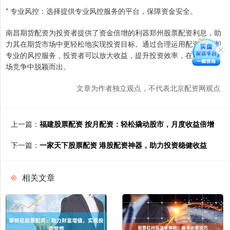
* 专业风控：选择提供专业风控服务的平台，保障资金安全。
南昌期货配资为投资者提供了资金倍增的利器郑州股票配资利息，助
力其在期货市场中更轻松地实现投资目标。通过合理运用配资杠杆和
专业的风控服务，投资者可以放大收益，提升投资效率，在激烈的市
场竞争中脱颖而出。
文章为作者独立观点，不代表北京配资网观点
上一篇：
福建股票配资 按月配资：轻松撬动股市，月度收益倍增
下一篇：
一家天下股票配资 港股配资神器，助力投资稳健收益
相关文章