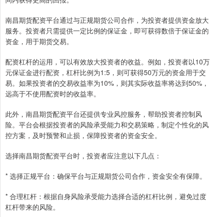
南昌期货配资平台通过与正规期货公司合作，为投资者提供资金放大
服务。投资者只需提供一定比例的保证金，即可获得数倍于保证金的
资金，用于期货交易。
配资杠杆的运用，可以有效放大投资者的收益。例如，投资者以10万
元保证金进行配资，杠杆比例为1:5，则可获得50万元的资金用于交
易。如果投资者的交易收益率为10%，则其实际收益率将达到50%，
远高于不使用配资时的收益率。
此外，南昌期货配资平台还提供专业风控服务，帮助投资者控制风
险。平台会根据投资者的风险承受能力和交易策略，制定个性化的风
控方案，及时预警和止损，保障投资者的资金安全。
选择南昌期货配资平台时，投资者应注意以下几点：
* 选择正规平台：确保平台与正规期货公司合作，资金安全有保障。
* 合理杠杆：根据自身风险承受能力选择合适的杠杆比例，避免过度
杠杆带来的风险。