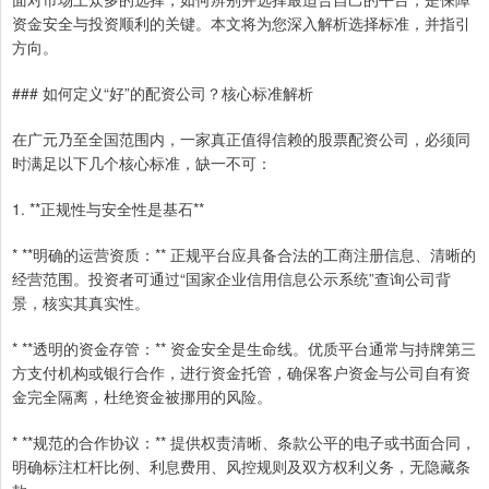
资金安全与投资顺利的关键。本文将为您深入解析选择标准，并指引
方向。
### 如何定义“好”的配资公司？核心标准解析
在广元乃至全国范围内，一家真正值得信赖的股票配资公司，必须同
时满足以下几个核心标准，缺一不可：
1. **正规性与安全性是基石**
* **明确的运营资质：** 正规平台应具备合法的工商注册信息、清晰的
经营范围。投资者可通过“国家企业信用信息公示系统”查询公司背
景，核实其真实性。
* **透明的资金存管：** 资金安全是生命线。优质平台通常与持牌第三
方支付机构或银行合作，进行资金托管，确保客户资金与公司自有资
金完全隔离，杜绝资金被挪用的风险。
* **规范的合作协议：** 提供权责清晰、条款公平的电子或书面合同，
明确标注杠杆比例、利息费用、风控规则及双方权利义务，无隐藏条