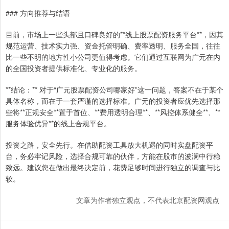
### 方向推荐与结语
目前，市场上一些头部且口碑良好的**线上股票配资服务平台**，因其
规范运营、技术实力强、资金托管明确、费率透明、服务全国，往往
比一些不明的地方性小公司更值得考虑。它们通过互联网为广元在内
的全国投资者提供标准化、专业化的服务。
**结论：** 对于“广元股票配资公司哪家好”这一问题，答案不在于某个
具体名称，而在于一套严谨的选择标准。广元的投资者应优先选择那
些将**正规安全**置于首位、**费用透明合理**、**风控体系健全**、**
服务体验优异**的线上合规平台。
投资之路，安全先行。在借助配资工具放大机遇的同时实盘配资平
台，务必牢记风险，选择合规可靠的伙伴，方能在股市的波澜中行稳
致远。建议您在做出最终决定前，花费足够时间进行独立的调查与比
较。
文章为作者独立观点，不代表北京配资网观点