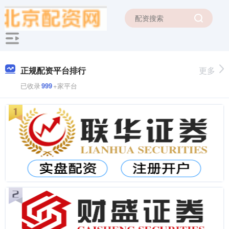
正规配资平台排行
更多
已收录
999
+家平台