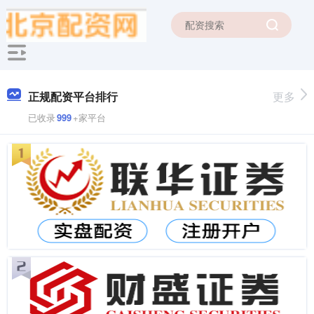
正规配资平台排行
更多
已收录
999
+家平台