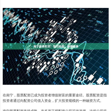
在南宁，股票配资已成为投资者增值财富的重要途径。股票配资是指
投资者通过向配资公司借入资金，扩大投资规模的一种融资方式。
南宁股票配资市场成熟，有多家正规配资公司可供选择。这些公司提