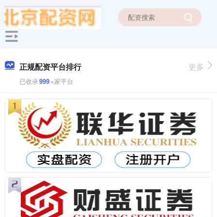
正规配资平台排行
更多
已收录
999
+家平台