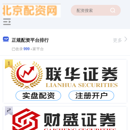
正规配资平台排行
更多
已收录
999
+家平台